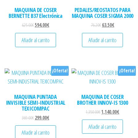
MAQUINA DE COSER
PEDALES/REOSTATOS PARA
BERNETTE B37 Electrónica
MAQUINA COSER SIGMA 2000
El precio original era: 625.00€.
El precio actual es: 594.00€.
El precio original era: 
El precio actual
625.00
€
594.00
€
76.20
€
63.50
€
Añadir al carrito
Añadir al carrito
¡Oferta!
¡Oferta!
MAQUINA PUNTADA
MAQUINA DE COSER
INVISIBLE SEMI-INDUSTRIAL
BROTHER INNOV-IS 1300
TEXICOMPAC
El precio original era: 
El precio ac
1,350.00
€
1,140.00
€
El precio original era: 369.00€.
El precio actual es: 299.00€.
369.00
€
299.00
€
Añadir al carrito
Añadir al carrito