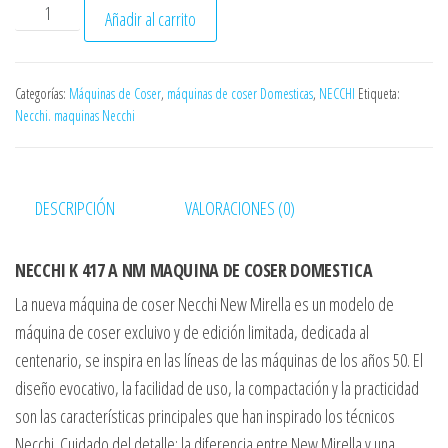
ó
NECCHI K 417 A NM cantidad
Añadir al carrito
n
Categorías:
Máquinas de Coser
,
máquinas de coser Domesticas
,
NECCHI
Etiqueta:
Necchi. maquinas Necchi
DESCRIPCIÓN
VALORACIONES (0)
NECCHI K 417 A NM MAQUINA DE COSER DOMESTICA
La nueva máquina de coser Necchi New Mirella es un modelo de
máquina de coser excluivo y de edición limitada, dedicada al
centenario, se inspira en las líneas de las máquinas de los años 50. El
diseño evocativo, la facilidad de uso, la compactación y la practicidad
son las características principales que han inspirado los técnicos
Necchi. Cuidado del detalle: la diferencia entre New Mirella y una