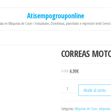
Atisempogrouponline
stas en Máquinas de Coser / Industriales, Domésticas, planchado e impresión textil Servic
CORREAS MOTO
El precio original era: 9.90€.
El precio actual es: 6.9
9.90
€
6.90
€
CORREAS MOTOR EXTERIOR 
Añadir al carrito
Categorías:
Máquinas de Coser
,
máquinas 