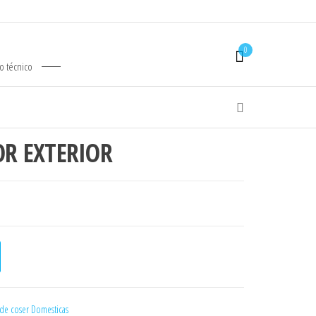
0
io técnico
R EXTERIOR
0€.
cantidad
de coser Domesticas