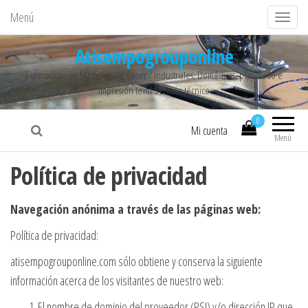
Menú
C
a
Atisempogrouponline
m
Especialistas en Máquinas de Coser / Industriales, Domésticas, planchado e
b
impresión textil Servicio técnico
i
a
0
Mi cuenta
r
Menú
n
Política de privacidad
a
v
Navegación anónima a través de las páginas web:
e
g
Política de privacidad:
a
atisempogrouponline.com sólo obtiene y conserva la siguiente
c
información acerca de los visitantes de nuestro web:
i
El nombre de dominio del proveedor (PSI) y/o dirección IP que