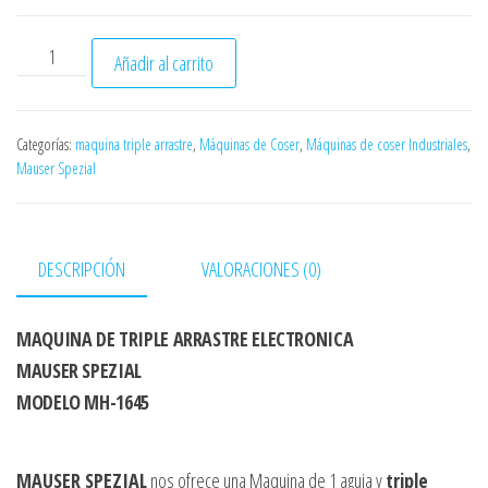
ó
n
MAUSER SPEZIAL MAQUINA DE TRIPLE ARRASTRE ELECTRONIC
Añadir al carrito
Categorías:
maquina triple arrastre
,
Máquinas de Coser
,
Máquinas de coser Industriales
,
Mauser Spezial
DESCRIPCIÓN
VALORACIONES (0)
MAQUINA DE TRIPLE ARRASTRE ELECTRONICA
MAUSER SPEZIAL
MODELO MH-1645
MAUSER SPEZIAL
nos ofrece una Maquina de 1 aguja y
triple