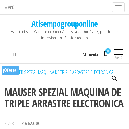
Menú
C
a
Atisempogrouponline
m
Especialistas en Máquinas de Coser / Industriales, Domésticas, planchado e
b
impresión textil Servicio técnico
i
a
0
Mi cuenta
r
Menú
n
¡Oferta!
a
v
MAUSER SPEZIAL MAQUINA DE
e
g
TRIPLE ARRASTRE ELECTRONICA
a
c
i
El precio original era: 2,758.00€.
El precio actual es: 2,662.00€.
2,758.00
€
2,662.00
€