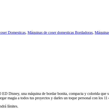
coser Domesticas
,
Máquinas de coser domesticas Bordadoras
,
Máquinas
D Disney, una máquina de bordar bonita, compacta y colorida que se a
ar magia a todos tus proyectos y darles un toque personal con los 11 es
ndrá límites.