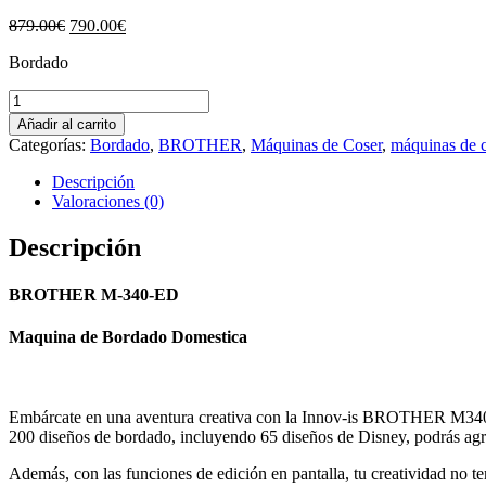
El
El
879.00
€
790.00
€
precio
precio
Bordado
original
actual
era:
es:
BROTHER
879.00€.
790.00€.
340
Añadir al carrito
M-
Categorías:
Bordado
,
BROTHER
,
Máquinas de Coser
,
máquinas de 
340-
ED
Descripción
cantidad
Valoraciones (0)
Descripción
BROTHER M-340-ED
Maquina de Bordado Domestica
Embárcate en una aventura creativa con la Innov-is BROTHER M340 E
200 diseños de bordado, incluyendo 65 diseños de Disney, podrás agreg
Además, con las funciones de edición en pantalla, tu creatividad no te