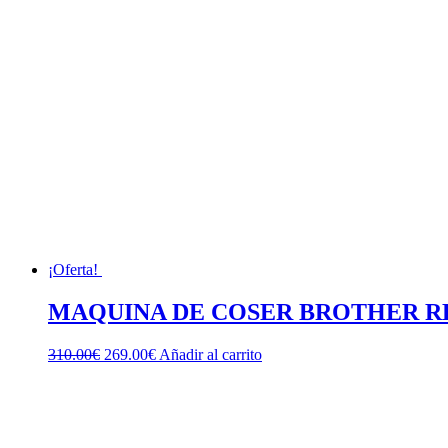
¡Oferta!
MAQUINA DE COSER BROTHER R
El
El
310.00
€
269.00
€
Añadir al carrito
precio
precio
original
actual
era:
es:
310.00€.
269.00€.