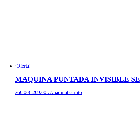
¡Oferta!
MAQUINA PUNTADA INVISIBLE S
El
El
369.00
€
299.00
€
Añadir al carrito
precio
precio
original
actual
era:
es:
369.00€.
299.00€.