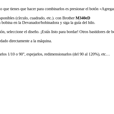
lo que tienes que hacer para combinarlos es presionar el botón «Agregar»
ponibles (círculo, cuadrado, etc.). con Brother
M340eD
a bobina en la Devanador/bobinadora y siga la guía del hilo.
ón, seleccione el diseño. ¡Estás listo para bordar! Otros bastidores d
rdado directamente a la máquina.
rlos 1/10 o 90°, espejarlos, redimensionarlos (del 90 al 120%), etc…