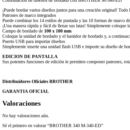
Combinación de diseños de bordado con BROTHER M-340-ED
¡Puede bordar varios diseños juntos para una creación original! Todo 
Patrones de marco integrados
Puede combinar los 14 estilos de puntada y las 10 formas de marco dis
¡Una manera rápida y fácil de llenar sus latas! Simplemente coloque l
Campo de bordado de
100 x 100 mm
Coloque la unidad de bordado y el bastidor de bordado y, a continuaci
Puerto USB para importar diseños
Simplemente inserte una unidad flash USB e importe su diseño de bo
EDICION DE PANTALLA
Sus potentes funciones de edición le permiten componer patrones, rota
Distribuidores Oficiales BROTHER
GARANTIA OFICIAL
Valoraciones
No hay valoraciones aún.
Sé el primero en valorar “BROTHER 340 M-340-ED”