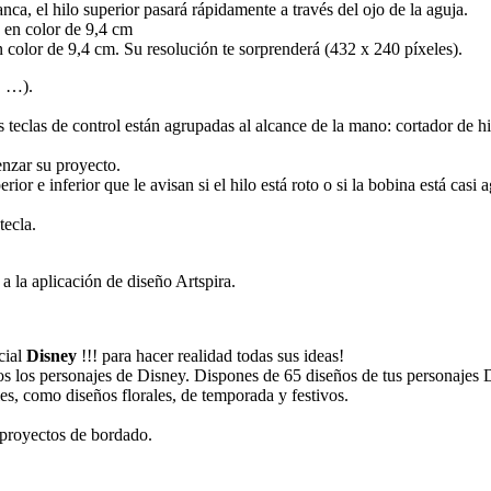
anca, el hilo superior pasará rápidamente a través del ojo de la aguja.
en color de 9,4 cm
n color de 9,4 cm. Su resolución te sorprenderá (432 x 240 píxeles).
, …).
 teclas de control están agrupadas al alcance de la mano: cortador de hil
nzar su proyecto.
e inferior que le avisan si el hilo está roto o si la bobina está casi a
tecla.
a la aplicación de diseño Artspira.
cial
Disney
!!! para hacer realidad todas sus ideas!
s los personajes de Disney. Dispones de 65 diseños de tus personajes Di
s, como diseños florales, de temporada y festivos.
s proyectos de bordado.