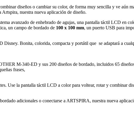
y combinar diseños o cambiar su color, de forma muy sencilla y ve aún m
 Artspira, nuestra nueva aplicación de diseño.
 avanzado de enhebrado de agujas, una pantalla táctil LCD en color 
mática, un campo de bordado de
100 x 100 mm
, un puerto USB para impo
ney. Bonita, colorida, compacta y portátil que se adaptará a cualquie
ROTHER M-340-ED y sus 200 diseños de bordado, incluidos 65 diseños
ueñas frases,
tes. Use la pantalla táctil LCD a color para voltear, rotar y combinar di
bordado adicionales o conectarse a ARTSPIRA, nuestra nueva aplicaci