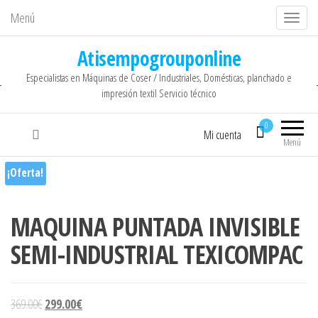
Menú
C
a
Atisempogrouponline
m
Especialistas en Máquinas de Coser / Industriales, Domésticas, planchado e
b
impresión textil Servicio técnico
i
a
0
Mi cuenta
r
Menú
n
¡Oferta!
a
v
MAQUINA PUNTADA INVISIBLE
e
g
SEMI-INDUSTRIAL TEXICOMPAC
a
c
i
El precio original era: 369.00€.
El precio actual es: 299.00€.
369.00
€
299.00
€