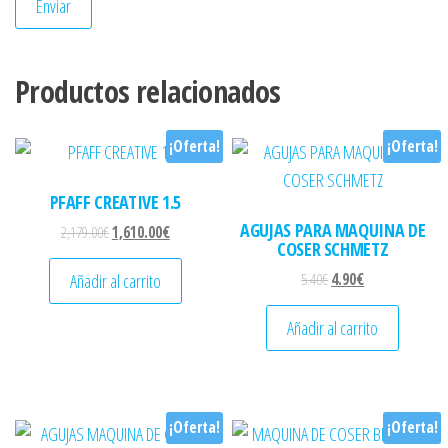
Productos relacionados
¡Oferta!
¡Oferta!
PFAFF CREATIVE 1.5
AGUJAS PARA MAQUINA DE
El precio original era: 2,179.00€.
El precio actual es: 1,610.00€.
2,179.00
€
1,610.00
€
COSER SCHMETZ
El precio original era: 
El precio actual 
Añadir al carrito
5.40
€
4.90
€
Añadir al carrito
¡Oferta!
¡Oferta!