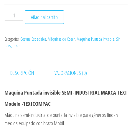
ó
n
MAQUINA PUNTADA INVISIBLE SEMI-INDUSTRIAL TEXICOMPA
Añadir al carrito
Categorías:
Costura Especiales
,
Máquinas de Coser
,
Maquinas Puntada Invisible
,
Sin
categorizar
DESCRIPCIÓN
VALORACIONES (0)
Maquina Puntada invisible SEMI-INDUSTRIAL MARCA TEXI
Modelo -TEXICOMPAC
Máquina semi-industrial de puntada invisible para géneros finos y
medios equipado con brazo Mobil.