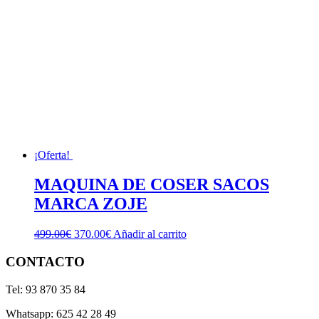
¡Oferta!
MAQUINA DE COSER SACOS
MARCA ZOJE
El
El
499.00
€
370.00
€
Añadir al carrito
precio
precio
original
actual
CONTACTO
era:
es:
499.00€.
370.00€.
Tel: 93 870 35 84
Whatsapp: 625 42 28 49