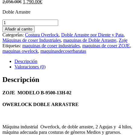
El
El
2,056.00
€
1,790.00
€
precio
precio
Doble Arrastre
original
actual
era:
es:
ZOJE
2,056.00€.
1,790.00€.
B-
Añadir al carrito
9500-
Categorías:
Costura Overlock
,
Doble Arrastre por Diente y Pata
,
13H-
Máquinas de coser Industriales
,
maquinas de Doble Arrastre
,
Zoje
02
Etiquetas:
maquinas de coser industriales
,
maquinas de coser ZOJE
,
cantidad
maquinas owelock
,
maquinasdecoserbaratas
Descripción
Valoraciones (0)
Descripción
ZOJE MODELO B-9500-13H-02
OWERLOCK DOBLE ARRASTRE
Máquina industrial Owerlock, de doble arrastre, 2 Agujas y 4 hilos,
máquina adecuada para costuras de géneros Medios y gruesos.