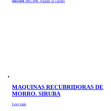
El
El
989.00
€
885.00
€
Añadir al carrito
precio
precio
original
actual
era:
es:
989.00€.
885.00€.
MAQUINAS RECUBRIDORAS DE
MORRO. SIRUBA
Leer más