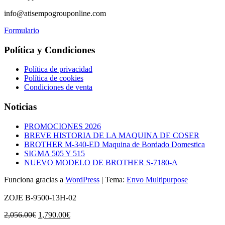
info@atisempogrouponline.com
Formulario
Política y Condiciones
Política de privacidad
Política de cookies
Condiciones de venta
Noticias
PROMOCIONES 2026
BREVE HISTORIA DE LA MAQUINA DE COSER
BROTHER M-340-ED Maquina de Bordado Domestica
SIGMA 505 Y 515
NUEVO MODELO DE BROTHER S-7180-A
Funciona gracias a
WordPress
|
Tema:
Envo Multipurpose
ZOJE B-9500-13H-02
El
El
2,056.00
€
1,790.00
€
precio
precio