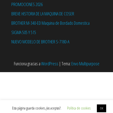
PROMOCIONES 2026
BREVE HISTORIA DE LA MAQUINA DE COSER
BROTHER M-340-ED Maquina de Bordado Domestica
SIGMA 505 Y 515
NUEVO MODELO DE BROTHER S-7180-A
Funciona gracias a
WordPress
|
Tema:
Envo Multipurpose
Esta página guarda cookies ¿las aceptas?.
Política de cookies
OK