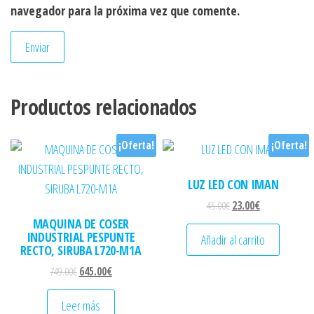
navegador para la próxima vez que comente.
Productos relacionados
¡Oferta!
¡Oferta!
LUZ LED CON IMAN
El precio original era: 
El precio actual
45.00
€
23.00
€
MAQUINA DE COSER
INDUSTRIAL PESPUNTE
Añadir al carrito
RECTO, SIRUBA L720-M1A
El precio original era: 749.00€.
El precio actual es: 645.00€.
749.00
€
645.00
€
Leer más