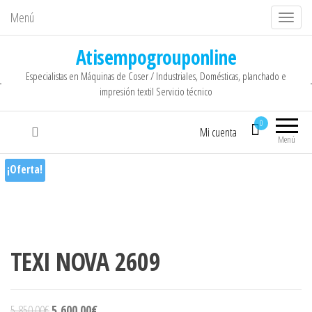
Menú
C
a
Atisempogrouponline
m
Especialistas en Máquinas de Coser / Industriales, Domésticas, planchado e
b
impresión textil Servicio técnico
i
a
0
Mi cuenta
r
Menú
n
¡Oferta!
a
v
e
g
TEXI NOVA 2609
a
c
i
El precio original era: 5,850.00€.
El precio actual es: 5,600.00€.
5,850.00
€
5,600.00
€