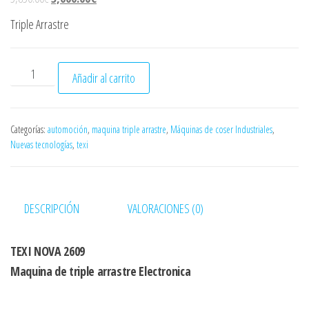
ó
n
Triple Arrastre
TEXI NOVA 2609 cantidad
Añadir al carrito
Categorías:
automoción
,
maquina triple arrastre
,
Máquinas de coser Industriales
,
Nuevas tecnologías
,
texi
DESCRIPCIÓN
VALORACIONES (0)
TEXI NOVA 2609
Maquina de triple arrastre Electronica