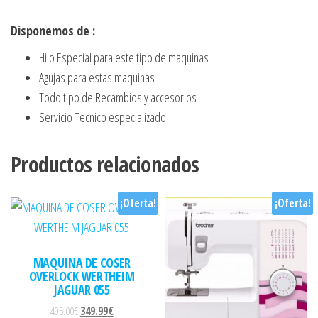
Disponemos de :
Hilo Especial para este tipo de maquinas
Agujas para estas maquinas
Todo tipo de Recambios y accesorios
Servicio Tecnico especializado
Productos relacionados
¡Oferta!
¡Oferta!
MAQUINA DE COSER
OVERLOCK WERTHEIM
JAGUAR 055
El precio original era: 495.00€.
El precio actual es: 349.99€.
495.00
€
349.99
€