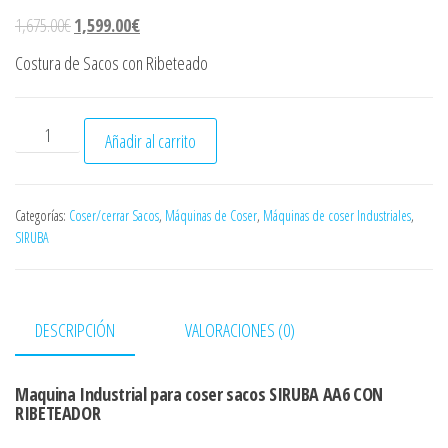
ó
El precio original era: 1,675.00€.
El precio actual es: 1,599.00€.
1,675.00
€
1,599.00
€
n
Costura de Sacos con Ribeteado
SIRUBA AA6 con RIBETEADOR cantidad
Añadir al carrito
Categorías:
Coser/cerrar Sacos
,
Máquinas de Coser
,
Máquinas de coser Industriales
,
SIRUBA
DESCRIPCIÓN
VALORACIONES (0)
Maquina Industrial para coser sacos SIRUBA AA6 CON
RIBETEADOR