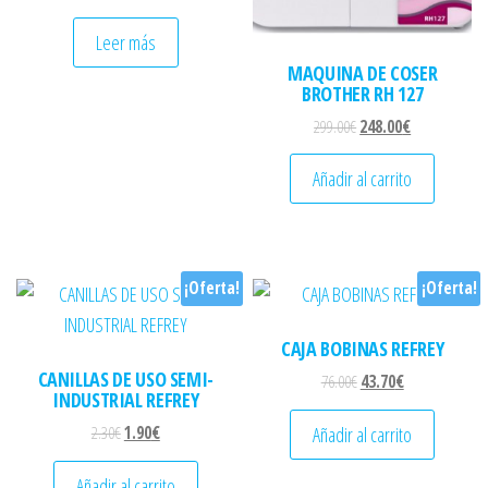
Leer más
MAQUINA DE COSER
BROTHER RH 127
El precio original era: 
El precio actu
299.00
€
248.00
€
Añadir al carrito
¡Oferta!
¡Oferta!
CAJA BOBINAS REFREY
CANILLAS DE USO SEMI-
El precio original era: 
El precio actual
76.00
€
43.70
€
INDUSTRIAL REFREY
El precio original era: 2.30€.
El precio actual es: 1.90€.
Añadir al carrito
2.30
€
1.90
€
Añadir al carrito