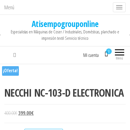
Menú
C
a
Atisempogrouponline
m
Especialistas en Máquinas de Coser / Industriales, Domésticas, planchado e
b
impresión textil Servicio técnico
i
a
0
Mi cuenta
r
Menú
n
¡Oferta!
a
v
NECCHI NC-103-D ELECTRONICA
e
g
a
El precio original era: 400.00€.
El precio actual es: 399.00€.
400.00
€
399.00
€
c
i