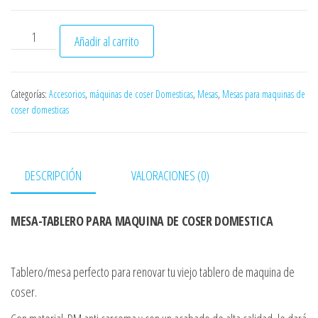
ó
n
MESA PARA MAQUINA DE COSER DOMESTICA cantidad
Añadir al carrito
Categorías:
Accesorios
,
máquinas de coser Domesticas
,
Mesas
,
Mesas para maquinas de
coser domesticas
DESCRIPCIÓN
VALORACIONES (0)
MESA-TABLERO PARA MAQUINA DE COSER DOMESTICA
Tablero/mesa perfecto para renovar tu viejo tablero de maquina de
coser.