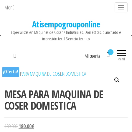
Menú
C
a
Atisempogrouponline
m
Especialistas en Máquinas de Coser / Industriales, Domésticas, planchado e
b
impresión textil Servicio técnico
i
a
0
Mi cuenta
r
Menú
n
¡Oferta!
a
v
MESA PARA MAQUINA DE
e
g
COSER DOMESTICA
a
c
i
El precio original era: 189.00€.
El precio actual es: 180.00€.
189.00
€
180.00
€