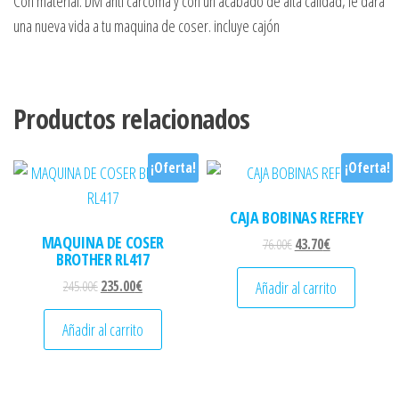
Con material. DM anti carcoma y con un acabado de alta calidad, le dará
una nueva vida a tu maquina de coser. incluye cajón
Productos relacionados
¡Oferta!
¡Oferta!
CAJA BOBINAS REFREY
MAQUINA DE COSER
El precio original era: 
El precio actual
76.00
€
43.70
€
BROTHER RL417
El precio original era: 245.00€.
El precio actual es: 235.00€.
Añadir al carrito
245.00
€
235.00
€
Añadir al carrito