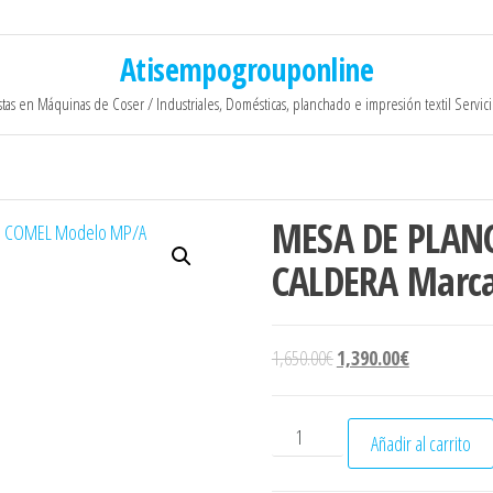
Atisempogrouponline
stas en Máquinas de Coser / Industriales, Domésticas, planchado e impresión textil Servic
MESA DE PLAN
CALDERA Marc
El precio original era: 1,
El precio act
1,650.00
€
1,390.00
€
MESA DE PLANCHADO RECTA
Añadir al carrito