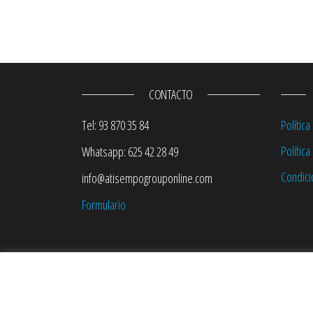
CONTACTO
Tel: 93 870 35 84
Política
Polític
Whatsapp: 625 42 28 49
Condici
info@atisempogrouponline.com
Formulario