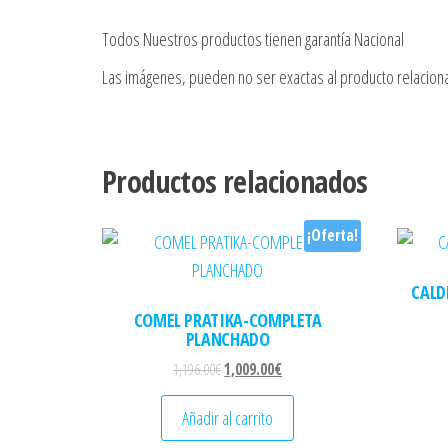
Todos Nuestros productos tienen garantía Nacional
Las imágenes, pueden no ser exactas al producto relacion
Productos relacionados
¡Oferta!
CALD
COMEL PRATIKA-COMPLETA
PLANCHADO
El precio original era: 1,196.00€.
El precio actual es: 1,009.00€.
1,196.00
€
1,009.00
€
Añadir al carrito