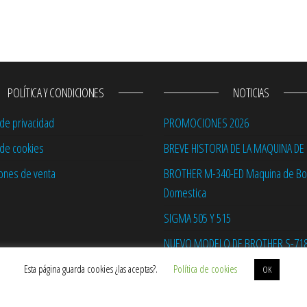
POLÍTICA Y CONDICIONES
NOTICIAS
 de privacidad
PROMOCIONES 2026
a de cookies
BREVE HISTORIA DE LA MAQUINA DE
ones de venta
BROTHER M-340-ED Maquina de B
Domestica
SIGMA 505 Y 515
NUEVO MODELO DE BROTHER S-718
Esta página guarda cookies ¿las aceptas?.
Política de cookies
OK