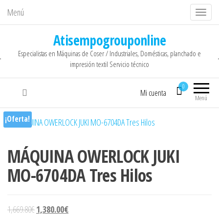
Menú
C
a
Atisempogrouponline
m
Especialistas en Máquinas de Coser / Industriales, Domésticas, planchado e
b
impresión textil Servicio técnico
i
a
0
Mi cuenta
r
Menú
n
¡Oferta!
a
v
MÁQUINA OWERLOCK JUKI
e
g
MO-6704DA Tres Hilos
a
c
i
El precio original era: 1,669.80€.
El precio actual es: 1,380.00€.
1,669.80
€
1,380.00
€