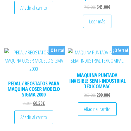
El precio original era: 
El precio actu
Añadir al carrito
749.00
€
645.00
€
Leer más
¡Oferta!
¡Oferta!
MAQUINA PUNTADA
INVISIBLE SEMI-INDUSTRIAL
PEDAL / REOSTATOS PARA
TEXICOMPAC
MAQUINA COSER MODELO
SIGMA 2000
El precio original era: 
El precio actu
369.00
€
299.00
€
El precio original era: 76.00€.
El precio actual es: 60.50€.
76.00
€
60.50
€
Añadir al carrito
Añadir al carrito