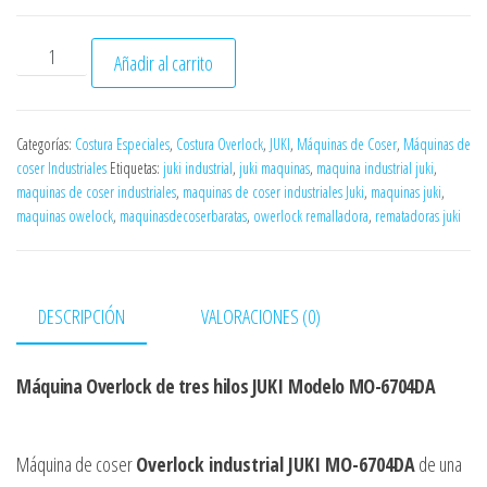
ó
n
MÁQUINA OWERLOCK JUKI MO-6704DA Tres Hilos cantidad
Añadir al carrito
Categorías:
Costura Especiales
,
Costura Overlock
,
JUKI
,
Máquinas de Coser
,
Máquinas de
coser Industriales
Etiquetas:
juki industrial
,
juki maquinas
,
maquina industrial juki
,
maquinas de coser industriales
,
maquinas de coser industriales Juki
,
maquinas juki
,
maquinas owelock
,
maquinasdecoserbaratas
,
owerlock remalladora
,
rematadoras juki
DESCRIPCIÓN
VALORACIONES (0)
Máquina Overlock de tres hilos JUKI Modelo MO-6704DA
Máquina de coser
Overlock industrial JUKI MO-6704DA
de una