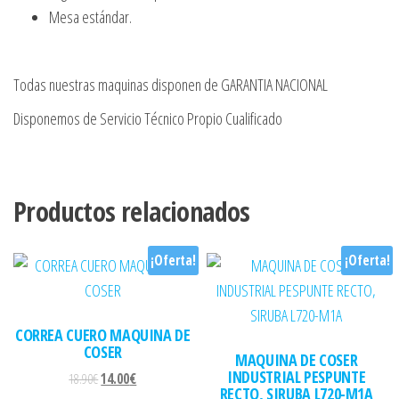
Mesa estándar.
Todas nuestras maquinas disponen de GARANTIA NACIONAL
Disponemos de Servicio Técnico Propio Cualificado
Productos relacionados
¡Oferta!
¡Oferta!
CORREA CUERO MAQUINA DE
COSER
MAQUINA DE COSER
INDUSTRIAL PESPUNTE
El precio original era: 18.90€.
El precio actual es: 14.00€.
18.90
€
14.00
€
RECTO, SIRUBA L720-M1A