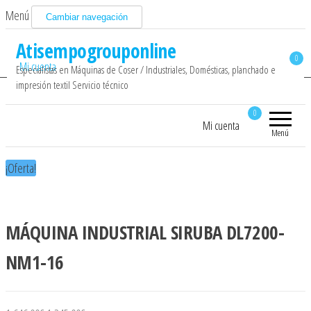
Menú
Cambiar navegación
Atisempogrouponline
0
Mi cuenta
Especialistas en Máquinas de Coser / Industriales, Domésticas, planchado e
impresión textil Servicio técnico
0
Mi cuenta
Menú
¡Oferta!
MÁQUINA INDUSTRIAL SIRUBA DL7200-
NM1-16