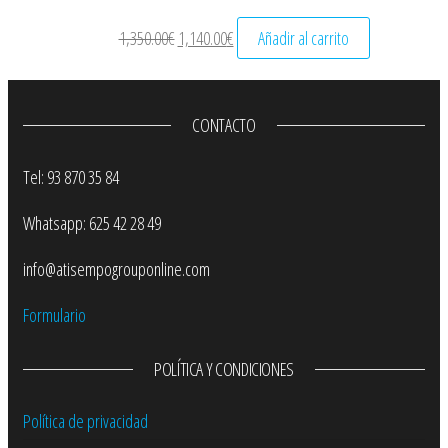
El precio original era: 1,350.00€.
El precio actual es: 1,140.00€.
1,350.00
€
1,140.00
€
Añadir al carrito
CONTACTO
Tel: 93 870 35 84
Whatsapp: 625 42 28 49
info@atisempogrouponline.com
Formulario
POLÍTICA Y CONDICIONES
Política de privacidad