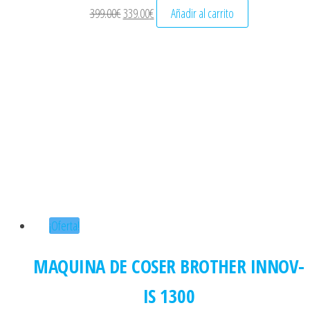
El precio original era: 399.00€.
El precio actual es: 339.00€.
399.00
€
339.00
€
Añadir al carrito
¡Oferta!
MAQUINA DE COSER BROTHER INNOV-
IS 1300