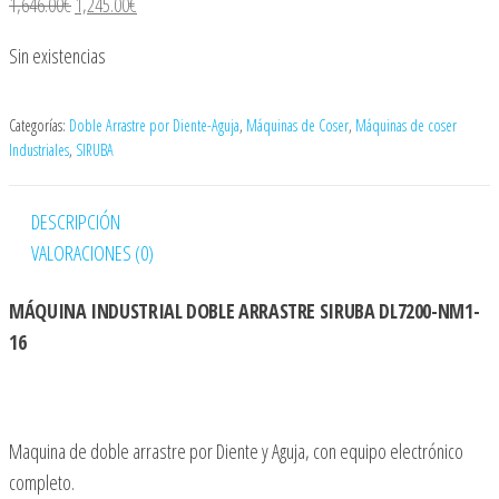
El precio original era: 1,646.00€.
El precio actual es: 1,245.00€.
1,646.00
€
1,245.00
€
Sin existencias
Categorías:
Doble Arrastre por Diente-Aguja
,
Máquinas de Coser
,
Máquinas de coser
Industriales
,
SIRUBA
DESCRIPCIÓN
VALORACIONES (0)
MÁQUINA INDUSTRIAL DOBLE ARRASTRE SIRUBA DL7200-NM1-
16
Maquina de doble arrastre por Diente y Aguja, con equipo electrónico
completo.