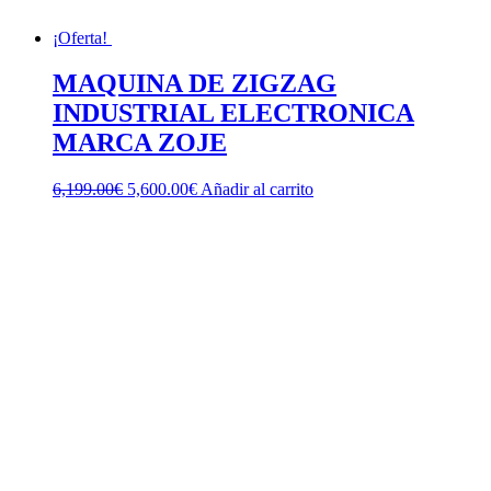
¡Oferta!
MAQUINA DE ZIGZAG
INDUSTRIAL ELECTRONICA
MARCA ZOJE
El
El
6,199.00
€
5,600.00
€
Añadir al carrito
precio
precio
original
actual
era:
es:
6,199.00€.
5,600.00€.