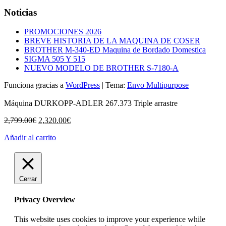
Noticias
PROMOCIONES 2026
BREVE HISTORIA DE LA MAQUINA DE COSER
BROTHER M-340-ED Maquina de Bordado Domestica
SIGMA 505 Y 515
NUEVO MODELO DE BROTHER S-7180-A
Funciona gracias a
WordPress
|
Tema:
Envo Multipurpose
Máquina DURKOPP-ADLER 267.373 Triple arrastre
El
El
2,799.00
€
2,320.00
€
precio
precio
Añadir al carrito
original
actual
era:
es:
2,799.00€.
2,320.00€.
Cerrar
Privacy Overview
This website uses cookies to improve your experience while