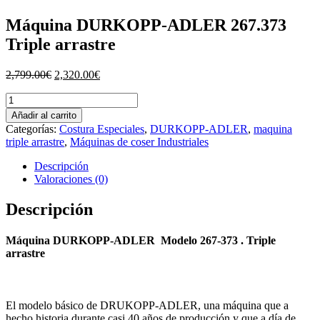
Máquina DURKOPP-ADLER 267.373
Triple arrastre
El
El
2,799.00
€
2,320.00
€
precio
precio
Máquina
original
actual
DURKOPP-
era:
es:
Añadir al carrito
ADLER
2,799.00€.
2,320.00€.
Categorías:
Costura Especiales
,
DURKOPP-ADLER
,
maquina
267.373
triple arrastre
,
Máquinas de coser Industriales
Triple
arrastre
Descripción
cantidad
Valoraciones (0)
Descripción
Máquina DURKOPP-ADLER Modelo 267-373 . Triple
arrastre
El modelo básico de DRUKOPP-ADLER, una máquina que a
hecho historia durante casi 40 años de producción y que a día de