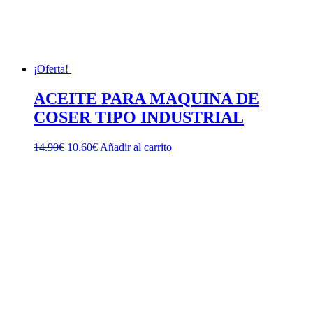
¡Oferta!
ACEITE PARA MAQUINA DE
COSER TIPO INDUSTRIAL
El
El
14.90
€
10.60
€
Añadir al carrito
precio
precio
original
actual
era:
es:
14.90€.
10.60€.