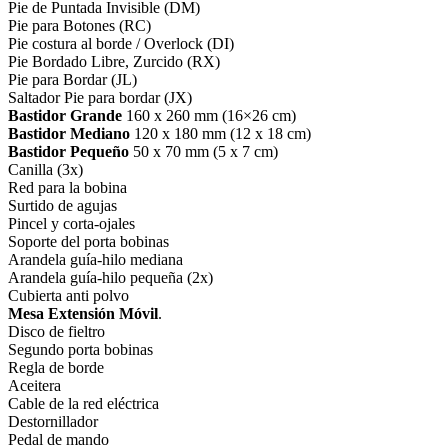
Pie de Puntada Invisible (DM)
Pie para Botones (RC)
Pie costura al borde / Overlock (DI)
Pie Bordado Libre, Zurcido (RX)
Pie para Bordar (JL)
Saltador Pie para bordar (JX)
Bastidor Grande
160 x 260 mm (16×26 cm)
Bastidor Mediano
120 x 180 mm (12 x 18 cm)
Bastidor Pequeño
50 x 70 mm (5 x 7 cm)
Canilla (3x)
Red para la bobina
Surtido de agujas
Pincel y corta-ojales
Soporte del porta bobinas
Arandela guía-hilo mediana
Arandela guía-hilo pequeña (2x)
Cubierta anti polvo
Mesa Extensión Móvil
.
Disco de fieltro
Segundo porta bobinas
Regla de borde
Aceitera
Cable de la red eléctrica
Destornillador
Pedal de mando