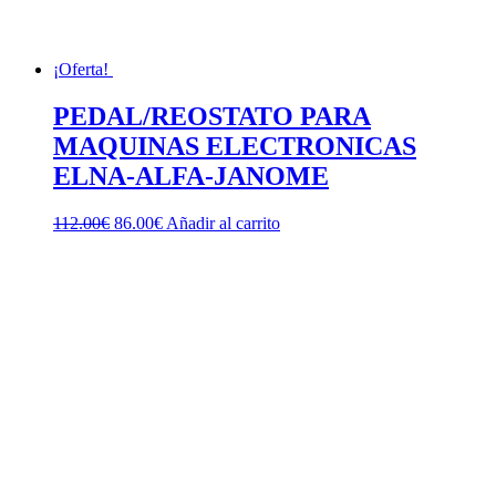
¡Oferta!
PEDAL/REOSTATO PARA
MAQUINAS ELECTRONICAS
ELNA-ALFA-JANOME
El
El
112.00
€
86.00
€
Añadir al carrito
precio
precio
original
actual
era:
es:
112.00€.
86.00€.