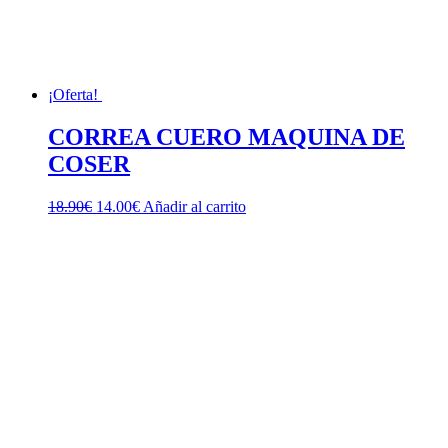
¡Oferta!
CORREA CUERO MAQUINA DE
COSER
El
El
18.90
€
14.00
€
Añadir al carrito
precio
precio
original
actual
era:
es:
18.90€.
14.00€.