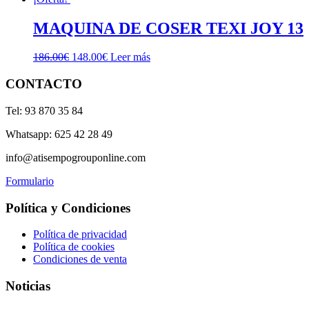
MAQUINA DE COSER TEXI JOY 13
El
El
186.00
€
148.00
€
Leer más
precio
precio
original
actual
CONTACTO
era:
es:
186.00€.
148.00€.
Tel: 93 870 35 84
Whatsapp: 625 42 28 49
info@atisempogrouponline.com
Formulario
Política y Condiciones
Política de privacidad
Política de cookies
Condiciones de venta
Noticias