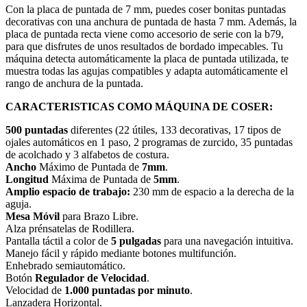
Con la placa de puntada de 7 mm, puedes coser bonitas puntadas
decorativas con una anchura de puntada de hasta 7 mm. Además, la
placa de puntada recta viene como accesorio de serie con la b79,
para que disfrutes de unos resultados de bordado impecables. Tu
máquina detecta automáticamente la placa de puntada utilizada, te
muestra todas las agujas compatibles y adapta automáticamente el
rango de anchura de la puntada.
CARACTERISTICAS COMO MÁQUINA DE COSER:
500 puntadas
diferentes (22 útiles, 133 decorativas, 17 tipos de
ojales automáticos en 1 paso, 2 programas de zurcido, 35 puntadas
de acolchado y 3 alfabetos de costura.
Ancho
Máximo de Puntada de
7mm
.
Longitud
Máxima de Puntada de
5mm
.
Amplio espacio de trabajo:
230 mm de espacio a la derecha de la
aguja.
Mesa Móvil
para Brazo Libre.
Alza prénsatelas de Rodillera.
Pantalla táctil a color de
5 pulgadas
para una navegación intuitiva.
Manejo fácil y rápido mediante botones multifunción.
Enhebrado semiautomático.
Botón
Regulador de Velocidad
.
Velocidad de
1.000 puntadas por minuto
.
Lanzadera Horizontal.