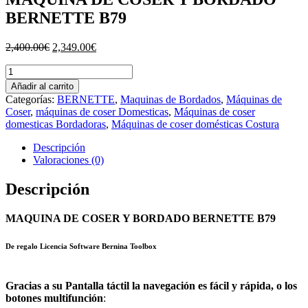
BERNETTE B79
El
El
2,400.00
€
2,349.00
€
precio
precio
MAQUINA
original
actual
DE
era:
es:
Añadir al carrito
COSER
2,400.00€.
2,349.00€.
Categorías:
BERNETTE
,
Maquinas de Bordados
,
Máquinas de
Y
Coser
,
máquinas de coser Domesticas
,
Máquinas de coser
BORDADO
domesticas Bordadoras
,
Máquinas de coser domésticas Costura
BERNETTE
B79
Descripción
cantidad
Valoraciones (0)
Descripción
MAQUINA DE COSER Y BORDADO BERNETTE B79
De regalo Licencia Software Bernina Toolbox
Gracias a su Pantalla táctil la navegación es fácil y rápida, o los
botones multifunción
: