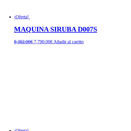
¡Oferta!
MAQUINA SIRUBA D007S
El
El
8,302.00
€
7,790.00
€
Añadir al carrito
precio
precio
original
actual
era:
es:
8,302.00€.
7,790.00€.
¡Oferta!