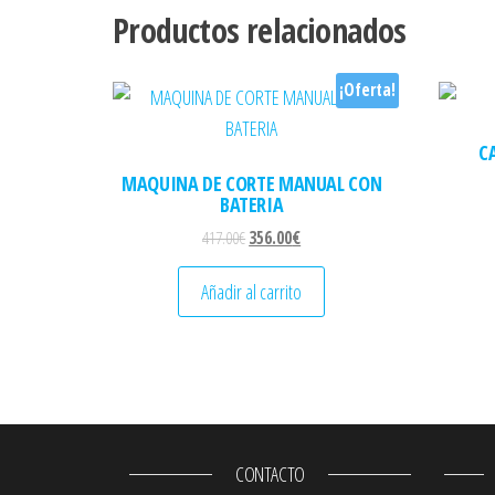
Productos relacionados
¡Oferta!
C
MAQUINA DE CORTE MANUAL CON
BATERIA
El precio original era: 417.00€.
El precio actual es: 356.00€.
417.00
€
356.00
€
Añadir al carrito
CONTACTO