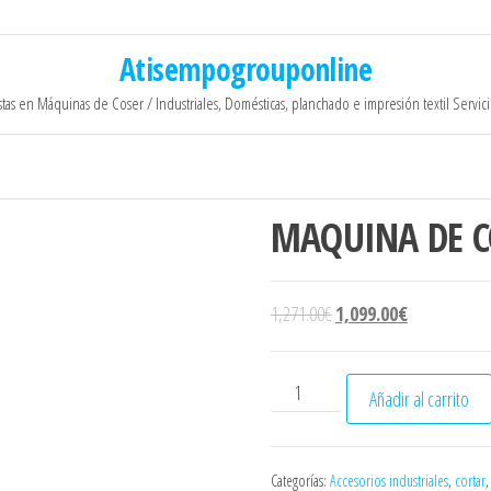
Atisempogrouponline
stas en Máquinas de Coser / Industriales, Domésticas, planchado e impresión textil Servic
MAQUINA DE C
El precio original era: 1,
El precio act
1,271.00
€
1,099.00
€
MAQUINA DE CORTE 5" cant
Añadir al carrito
Categorías:
Accesorios industriales
,
cortar