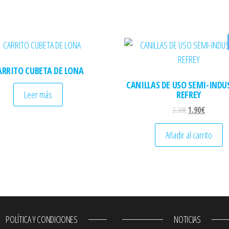
ARRITO CUBETA DE LONA
CANILLAS DE USO SEMI-INDU
Leer más
REFREY
El precio origina
El precio 
2.30
€
1.90
€
Añadir al carrito
POLÍTICA Y CONDICIONES
NOTICIAS