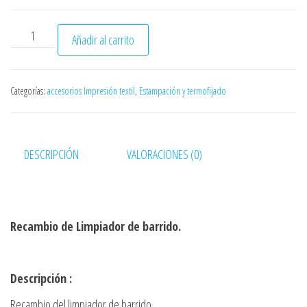
ó
n
LIMPIADOR DE BARRIDO PARA IMPRESORAS TEXTIL BROTHER 
Añadir al carrito
Categorías:
accesorios Impresión textil
,
Estampación y termofijado
DESCRIPCIÓN
VALORACIONES (0)
Recambio de Limpiador de barrido.
Descripción :
Recambio del limpiador de barrido.