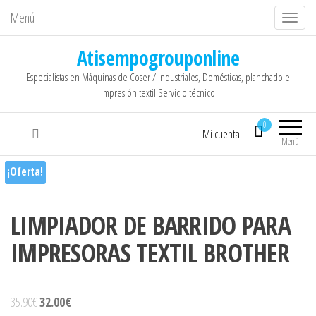
Menú
C
a
Atisempogrouponline
m
Especialistas en Máquinas de Coser / Industriales, Domésticas, planchado e
b
impresión textil Servicio técnico
i
a
0
Mi cuenta
r
Menú
n
¡Oferta!
a
v
LIMPIADOR DE BARRIDO PARA
e
g
IMPRESORAS TEXTIL BROTHER
a
c
i
El precio original era: 35.90€.
El precio actual es: 32.00€.
35.90
€
32.00
€