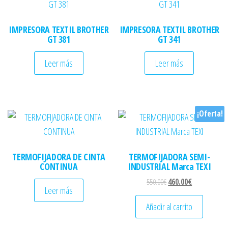
IMPRESORA TEXTIL BROTHER
IMPRESORA TEXTIL BROTHER
GT 381
GT 341
Leer más
Leer más
¡Oferta!
TERMOFIJADORA DE CINTA
TERMOFIJADORA SEMI-
CONTINUA
INDUSTRIAL Marca TEXI
El precio original era: 
El precio actu
550.00
€
460.00
€
Leer más
Añadir al carrito