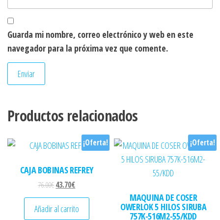
Guarda mi nombre, correo electrónico y web en este
navegador para la próxima vez que comente.
Productos relacionados
¡Oferta!
¡Oferta!
CAJA BOBINAS REFREY
El precio original era: 76.00€.
El precio actual es: 43.70€.
76.00
€
43.70
€
MAQUINA DE COSER
OWERLOK 5 HILOS SIRUBA
Añadir al carrito
757K-516M2-55/KDD