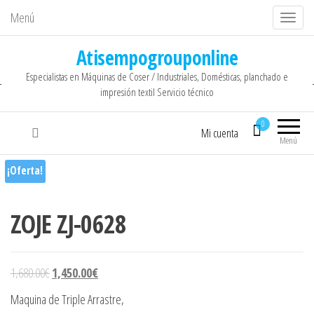
Menú
C
a
Atisempogrouponline
m
Especialistas en Máquinas de Coser / Industriales, Domésticas, planchado e
b
impresión textil Servicio técnico
i
a
0
Mi cuenta
r
Menú
n
¡Oferta!
a
v
ZOJE ZJ-0628
e
g
a
El precio original era: 1,680.00€.
El precio actual es: 1,450.00€.
1,680.00
€
1,450.00
€
c
i
Maquina de Triple Arrastre,