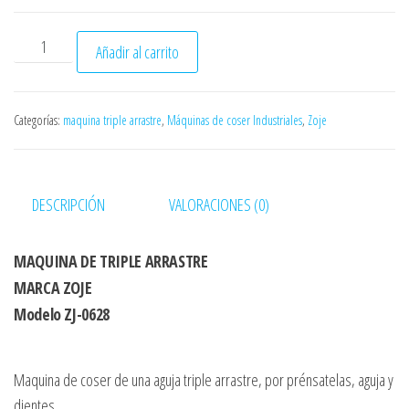
ó
n
ZOJE ZJ-0628 cantidad
Añadir al carrito
Categorías:
maquina triple arrastre
,
Máquinas de coser Industriales
,
Zoje
DESCRIPCIÓN
VALORACIONES (0)
MAQUINA DE TRIPLE ARRASTRE
MARCA ZOJE
Modelo ZJ-0628
Maquina de coser de una aguja triple arrastre, por prénsatelas, aguja y
dientes