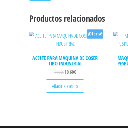
Productos relacionados
¡Oferta!
ACEITE PARA MAQUINA DE COSER
MAQU
TIPO INDUSTRIAL
PESP
El precio original era: 14.90€.
El precio actual es: 10.60€.
14.90
€
10.60
€
Añadir al carrito