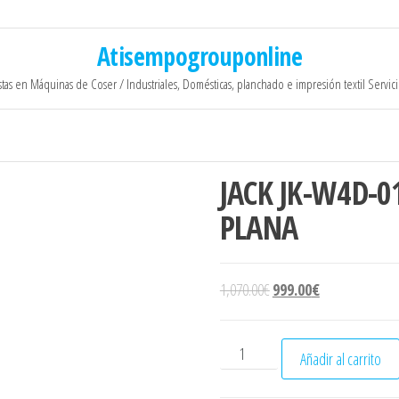
Atisempogrouponline
stas en Máquinas de Coser / Industriales, Domésticas, planchado e impresión textil Servic
JACK JK-W4D-0
PLANA
El precio original era: 1,
El precio actual
1,070.00
€
999.00
€
JACK JK-W4D-01 RECUBRIDOR
Añadir al carrito