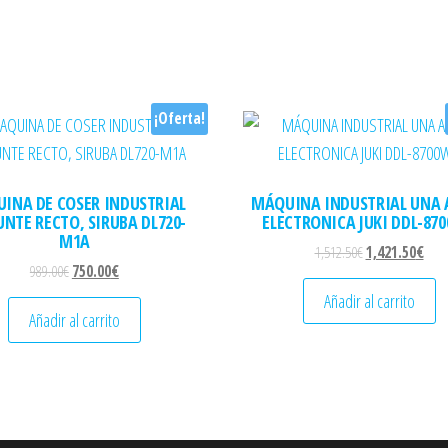
¡Oferta!
INA DE COSER INDUSTRIAL
MÁQUINA INDUSTRIAL UNA 
UNTE RECTO, SIRUBA DL720-
ELECTRONICA JUKI DDL-87
M1A
El precio origina
El pr
1,512.50
€
1,421.50
€
El precio original era: 989.00€.
El precio actual es: 750.00€.
989.00
€
750.00
€
Añadir al carrito
Añadir al carrito