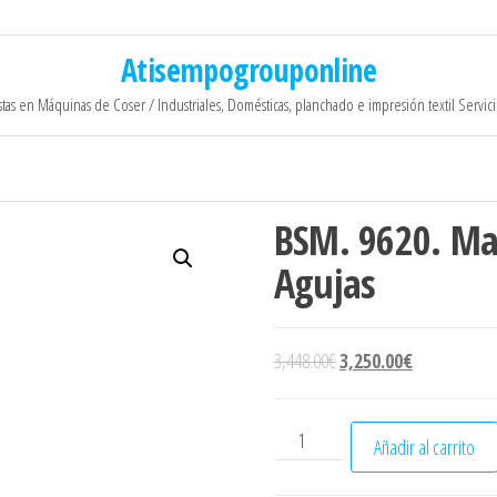
Atisempogrouponline
stas en Máquinas de Coser / Industriales, Domésticas, planchado e impresión textil Servic
BSM. 9620. Ma
Agujas
El precio original era: 3,
El precio act
3,448.00
€
3,250.00
€
BSM. 9620. Maquina de Col
Añadir al carrito