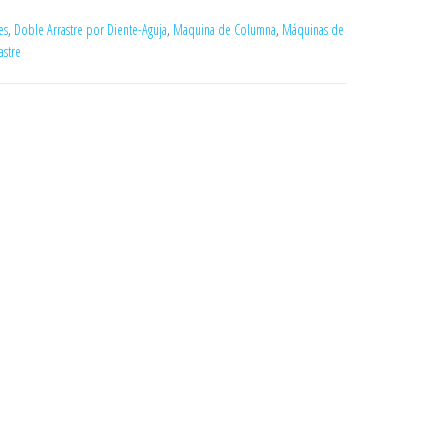
es
,
Doble Arrastre por Diente-Aguja
,
Maquina de Columna
,
Máquinas de
astre