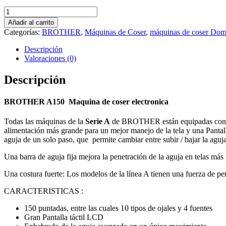
precio
precio
BROTHER
original
actual
A-
era:
es:
Añadir al carrito
150
649.00€.
619.00€.
Categorías:
BROTHER
,
Máquinas de Coser
,
máquinas de coser Dom
Maquina
de
Descripción
coser
Valoraciones (0)
electronica
cantidad
Descripción
BROTHER A150
Maquina de coser electronica
Todas las máquinas de la
Serie A
de BROTHER están equipadas con el 
alimentación más grande para un mejor manejo de la tela y una Pantal
aguja de un solo paso, que permite cambiar entre subir / bajar la aguj
Una barra de aguja fija mejora la penetración de la aguja en telas má
Una costura fuerte: Los modelos de la línea A tienen una fuerza de p
CARACTERISTICAS :
150 puntadas, entre las cuales 10 tipos de ojales y 4 fuentes
Gran Pantalla táctil LCD