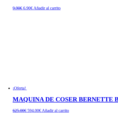
El
El
9.90
€
6.90
€
Añadir al carrito
precio
precio
original
actual
era:
es:
9.90€.
6.90€.
¡Oferta!
MAQUINA DE COSER BERNETTE B37
El
El
625.00
€
594.00
€
Añadir al carrito
precio
precio