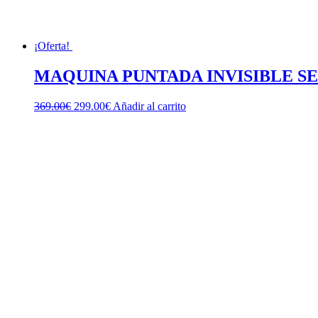
¡Oferta!
MAQUINA PUNTADA INVISIBLE S
El
El
369.00
€
299.00
€
Añadir al carrito
precio
precio
original
actual
era:
es:
369.00€.
299.00€.