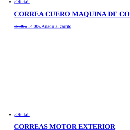
¡Oferta!
CORREA CUERO MAQUINA DE CO
El
El
18.90
€
14.00
€
Añadir al carrito
precio
precio
original
actual
era:
es:
18.90€.
14.00€.
¡Oferta!
CORREAS MOTOR EXTERIOR