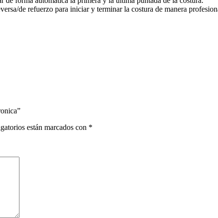
r de forma automática la primera y la última puntada de la costura.
ersa/de refuerzo para iniciar y terminar la costura de manera profesion
ronica”
gatorios están marcados con
*