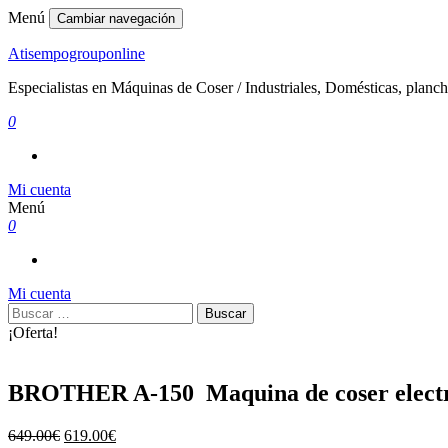
Menú
Cambiar navegación
Atisempogrouponline
Especialistas en Máquinas de Coser / Industriales, Domésticas, planch
0
Mi cuenta
Menú
0
Mi cuenta
Buscar:
¡Oferta!
BROTHER A-150 Maquina de coser elect
El
El
649.00
€
619.00
€