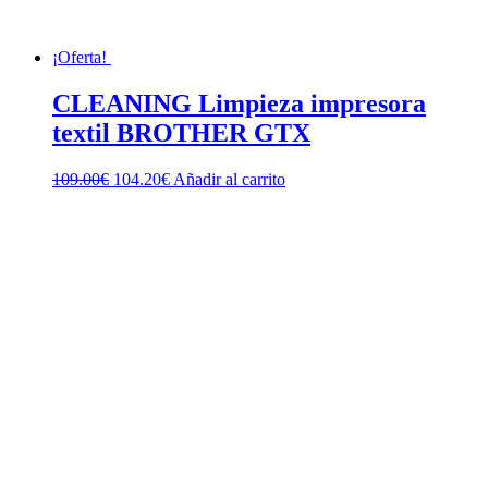
¡Oferta!
CLEANING Limpieza impresora
textil BROTHER GTX
El
El
109.00
€
104.20
€
Añadir al carrito
precio
precio
original
actual
era:
es:
109.00€.
104.20€.