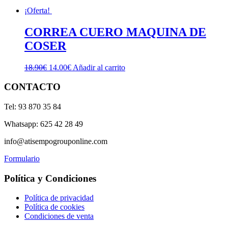
¡Oferta!
CORREA CUERO MAQUINA DE
COSER
El
El
18.90
€
14.00
€
Añadir al carrito
precio
precio
original
actual
CONTACTO
era:
es:
18.90€.
14.00€.
Tel: 93 870 35 84
Whatsapp: 625 42 28 49
info@atisempogrouponline.com
Formulario
Política y Condiciones
Política de privacidad
Política de cookies
Condiciones de venta