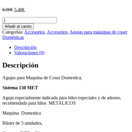
El
El
6.90
€
5.40
€
precio
precio
AGUJAS
original
actual
MAQUINA
era:
es:
Añadir al carrito
DE
6.90€.
5.40€.
Categorías:
Accesorios
,
Accesorios
,
Agujas para máquinas de coser
COSER
Domésticas
SCHMETZ
cantidad
Descripción
Valoraciones (0)
Descripción
Agujas para Maquina de Coser Domestica,
Sistema 130 MET
Aguja especialmente indicada para hilos especiales y de adorno,
recomendada para hilos METALICOS
Maquina Domestica
Blister de 5 unidades,