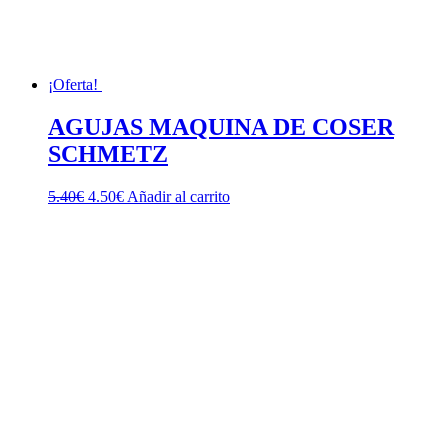
¡Oferta!
AGUJAS MAQUINA DE COSER
SCHMETZ
El
El
5.40
€
4.50
€
Añadir al carrito
precio
precio
original
actual
era:
es:
5.40€.
4.50€.