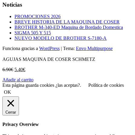
Noticias
PROMOCIONES 2026
BREVE HISTORIA DE LA MAQUINA DE COSER
BROTHER M-340-ED Maquina de Bordado Domestica
SIGMA 505 Y 515
NUEVO MODELO DE BROTHER S-7180-A
Funciona gracias a
WordPress
|
Tema:
Envo Multipurpose
AGUJAS MAQUINA DE COSER SCHMETZ
El
El
6.90
€
5.40
€
precio
precio
Añadir al carrito
original
actual
Esta página guarda cookies ¿las aceptas?.
Política de cookies
era:
es:
6.90€.
5.40€.
OK
Cerrar
Privacy Overview