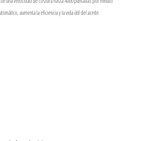
 con una velocidad de costura hasta 4000 puntadas por minuto.
ático, aumenta la eficiencia y la vida útil del aceite.