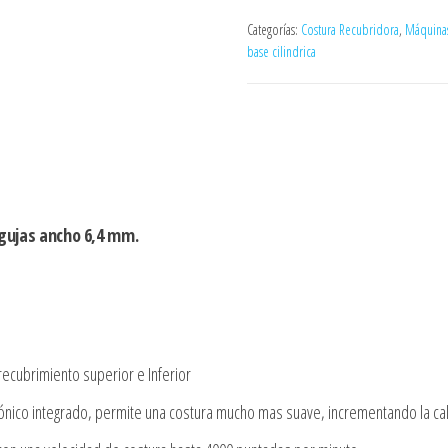
Categorías:
Costura Recubridora
,
Máquinas
base cilindrica
ujas ancho 6,4 mm.
 recubrimiento superior e Inferior
rónico integrado, permite una costura mucho mas suave, incrementando la cal