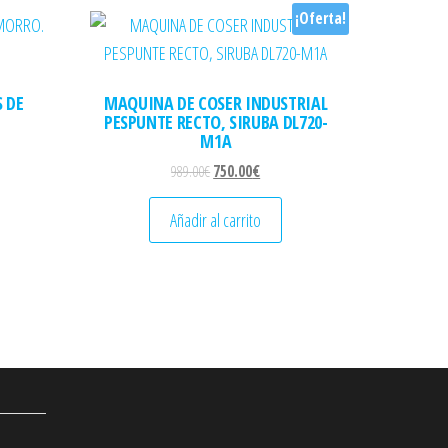
¡Oferta!
 DE
MAQUINA DE COSER INDUSTRIAL
PESPUNTE RECTO, SIRUBA DL720-
M1A
El precio original era: 989.00€.
El precio actual es: 750.00€.
989.00
€
750.00
€
Añadir al carrito