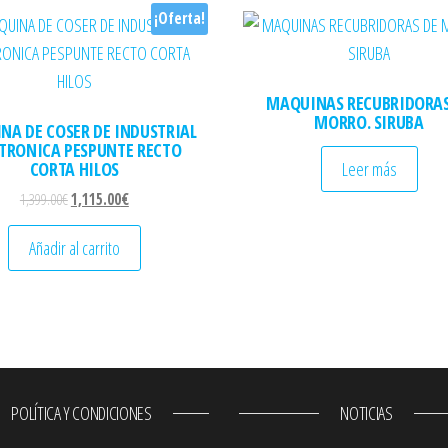
¡Oferta!
MAQUINAS RECUBRIDORAS
MORRO. SIRUBA
NA DE COSER DE INDUSTRIAL
CTRONICA PESPUNTE RECTO
CORTA HILOS
Leer más
El precio original era: 1,399.00€.
El precio actual es: 1,115.00€.
1,399.00
€
1,115.00
€
Añadir al carrito
POLÍTICA Y CONDICIONES
NOTICIAS