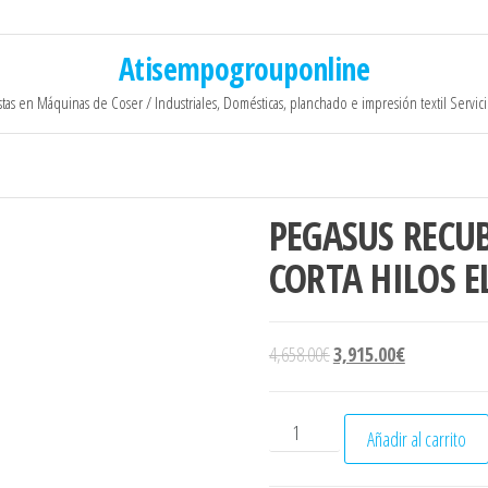
Atisempogrouponline
stas en Máquinas de Coser / Industriales, Domésticas, planchado e impresión textil Servic
PEGASUS RECUB
CORTA HILOS E
El precio original era: 4,
El precio act
4,658.00
€
3,915.00
€
PEGASUS RECUBRIDORA BASE
Añadir al carrito