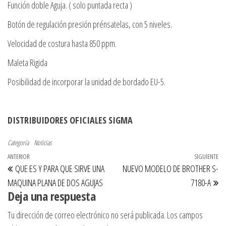
Función doble Aguja. ( solo puntada recta )
Botón de regulación presión prénsatelas, con 5 niveles.
Velocidad de costura hasta 850 ppm.
Maleta Rigida
Posibilidad de incorporar la unidad de bordado EU-5.
DISTRIBUIDORES OFICIALES SIGMA
Categoría
Noticias
Navegación de entradas
Entrada anterior
ANTERIOR
SIGUIENTE
Si
QUE ES Y PARA QUE SIRVE UNA
NUEVO MODELO DE BROTHER S-
MAQUINA PLANA DE DOS AGUJAS
7180-A
Deja una respuesta
Tu dirección de correo electrónico no será publicada.
Los campos