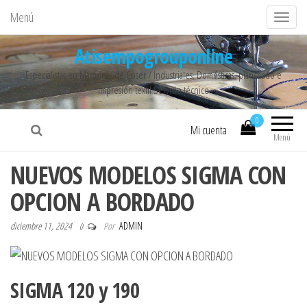
Menú
C
a
Atisempogrouponline
m
Especialistas en Máquinas de Coser / Industriales, Domésticas, planchado e
b
impresión textil Servicio técnico
i
a
0
Mi cuenta
r
Menú
n
NUEVOS MODELOS SIGMA CON
a
OPCION A BORDADO
v
e
diciembre 11, 2024
Por
ADMIN
0
g
a
c
SIGMA 120 y 190
i