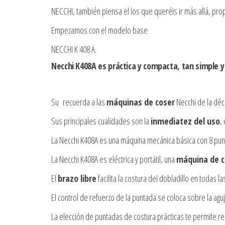
NECCHI, también piensa el los que queréis ir más allá, pr
Empezamos con el modelo base
NECCHI K 408 A.
Necchi K408A es práctica y compacta, tan simple y
Su recuerda a las
máquinas de coser
Necchi de la dé
Sus principales cualidades son la
inmediatez del uso
,
La Necchi K408A es una máquina mecánica básica con 8 punt
La Necchi K408A es eléctrica y portátil, una
máquina de c
El
brazo libre
facilita la costura del dobladillo en todas 
El control de refuerzo de la puntada se coloca sobre la agu
La elección de puntadas de costura prácticas te permite re