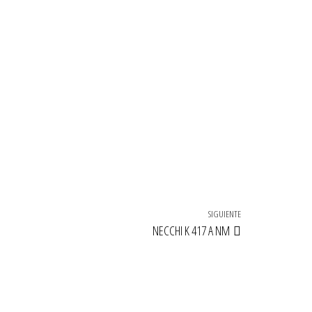
SIGUIENTE
Siguiente entrada
NECCHI K 417 A NM