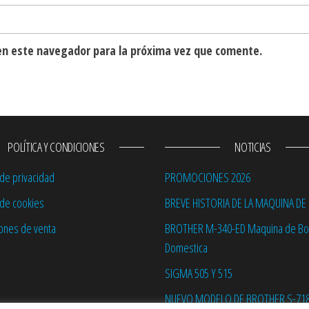
en este navegador para la próxima vez que comente.
POLÍTICA Y CONDICIONES
NOTICIAS
 de privacidad
PROMOCIONES 2026
a de cookies
BREVE HISTORIA DE LA MAQUINA DE
ones de venta
BROTHER M-340-ED Maquina de B
Domestica
SIGMA 505 Y 515
NUEVO MODELO DE BROTHER S-718