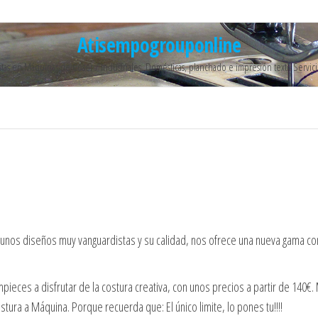
Atisempogrouponline
stas en Máquinas de Coser / Industriales, Domésticas, planchado e impresión textil Servic
r unos diseños muy vanguardistas y su calidad, nos ofrece una nueva gama 
ces a disfrutar de la costura creativa, con unos precios a partir de 140€.
ura a Máquina. Porque recuerda que: El único limite, lo pones tu!!!!